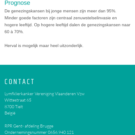
Prognose
De genezingskansen bij jonge mensen zijn meer dan 95%.
Minder goede factoren zijn centraal zenuwstelselinvasie en
hogere leeftijd. Op hogere leeftijd dalen de genezingskansen naar
60 à 70%.
Herval is mogelijk maar heel uitzonderlijk.
CONTACT
Lymfklierkanker Vereniging Vlaanderen Vzw
Wittestraat 65
8700
Tielt
België
RPR Gent- afdeling Brugge
Ondernemingsnummer 0656.940.121