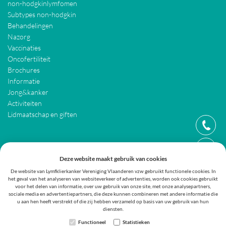
non-hodgkinlymfomen
Subtypes non-hodgkin
Behandelingen
Nazorg
Vaccinaties
Oncofertiliteit
Brochures
Informatie
Jong&kanker
Activiteiten
Lidmaatschap en giften
LEGAL
Deze website maakt gebruik van cookies
Cookie policy
De website van Lymfklierkanker Vereniging Vlaanderen vzw gebruikt functionele cookies. In
het geval van het analyseren van websiteverkeer of advertenties, worden ook cookies gebruikt
Privacy policy
voor het delen van informatie, over uw gebruik van onze site, met onze analysepartners,
Procedure algemene vergadering
sociale media en advertentiepartners, die deze kunnen combineren met andere informatie die
u aan hen heeft verstrekt of die zij hebben verzameld op basis van uw gebruik van hun
Sitemap
diensten.
Webdesign by IDcreation ©2019
Functioneel
Statistieken