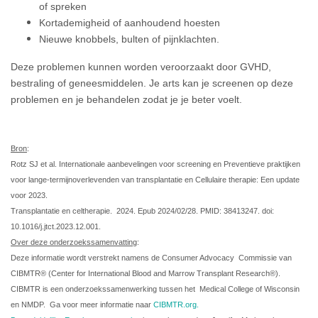
of spreken
Kortademigheid of aanhoudend hoesten
Nieuwe knobbels, bulten of pijnklachten.
Deze problemen kunnen worden veroorzaakt door GVHD,
bestraling of geneesmiddelen. Je arts kan je screenen op deze
problemen en je behandelen zodat je je beter voelt.
Bron
:
Rotz SJ et al. Internationale aanbevelingen voor screening en Preventieve praktijken
voor lange-termijnoverlevenden van transplantatie en Cellulaire therapie: Een update
voor 2023.
Transplantatie en celtherapie. 2024. Epub 2024/02/28. PMID: 38413247. doi:
10.1016/j.jtct.2023.12.001.
Over deze onderzoekssamenvatting
:
Deze informatie wordt verstrekt namens de Consumer Advocacy Commissie van
CIBMTR® (Center for International Blood and Marrow Transplant Research®).
CIBMTR is een onderzoekssamenwerking tussen het Medical College of Wisconsin
en NMDP. Ga voor meer informatie naar
CIBMTR.org.