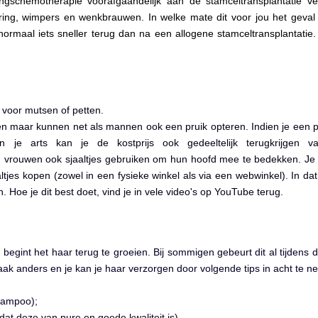
ingschemotherapie voorafgaandelijk aan de stamceltransplantatie verl
ing, wimpers en wenkbrauwen. In welke mate dit voor jou het geval z
ormaal iets sneller terug dan na een allogene stamceltransplantatie. 
voor mutsen of petten.
 maar kunnen net als mannen ook een pruik opteren. Indien je een prui
 van je arts kan je de kostprijs ook gedeeltelijk terugkrijgen
en vrouwen ook sjaaltjes gebruiken om hun hoofd mee te bedekken. Je
jes kopen (zowel in een fysieke winkel als via een webwinkel). In dat 
 Hoe je dit best doet, vind je in vele video's op YouTube terug.
egint het haar terug te groeien. Bij sommigen gebeurt dit al tijdens 
 vaak anders en je kan je haar verzorgen door volgende tips in acht te 
hampoo);
 dat deze van pure en goede kwaliteit is).