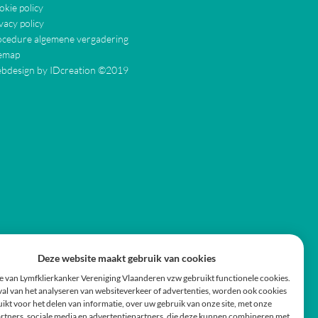
kie policy
vacy policy
ocedure algemene vergadering
temap
bdesign by IDcreation ©2019
Deze website maakt gebruik van cookies
e van Lymfklierkanker Vereniging Vlaanderen vzw gebruikt functionele cookies.
val van het analyseren van websiteverkeer of advertenties, worden ook cookies
ikt voor het delen van informatie, over uw gebruik van onze site, met onze
rtners, sociale media en advertentiepartners, die deze kunnen combineren met