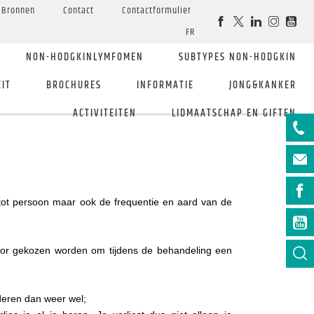
Bronnen
Contact
Contactformulier
FR
NON-HODGKINLYMFOMEN
SUBTYPES NON-HODGKIN
EIT
BROCHURES
INFORMATIE
JONG&KANKER
ACTIVITEITEN
LIDMAATSCHAP EN GIFTEN
n tot persoon maar ook de frequentie en aard van de
oor gekozen worden om tijdens de behandeling een
deren dan weer wel;