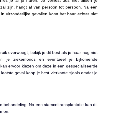
ies je al je haren. Je verliest dus niet alleen je
al zijn, hangt af van persoon tot persoon. Na een
In uitzonderlijke gevallen komt het haar echter niet
k overweegt, bekijk je dit best als je haar nog niet
 van je ziekenfonds en eventueel je bijkomende
 kan ervoor kiezen om deze in een gespecialiseerde
laatste geval koop je best vierkante sjaals omdat je
de behandeling. Na een stamceltransplantatie kan dit
nemen: