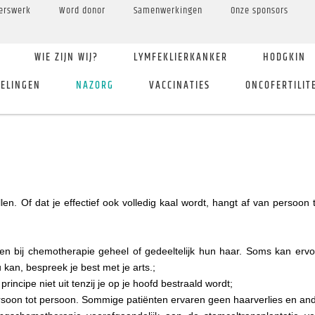
gerswerk
Word donor
Samenwerkingen
Onze sponsors
WIE ZIJN WIJ?
LYMFEKLIERKANKER
HODGKIN
ELINGEN
NAZORG
VACCINATIES
ONCOFERTILIT
en. Of dat je effectief ook volledig kaal wordt, hangt af van persoo
n bij chemotherapie geheel of gedeeltelijk hun haar. Soms kan erv
ou kan, bespreek je best met je arts.;
principe niet uit tenzij je op je hoofd bestraald wordt;
rsoon tot persoon. Sommige patiënten ervaren geen haarverlies en an