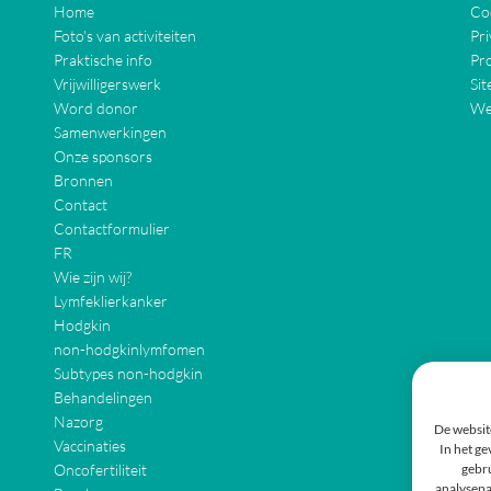
Home
Coo
Foto's van activiteiten
Pri
Praktische info
Pr
Vrijwilligerswerk
Si
Word donor
We
Samenwerkingen
Onze sponsors
Bronnen
Contact
Contactformulier
FR
Wie zijn wij?
Lymfeklierkanker
Hodgkin
non-hodgkinlymfomen
Subtypes non-hodgkin
Behandelingen
Nazorg
De websit
Vaccinaties
In het ge
Oncofertiliteit
gebru
analysepa