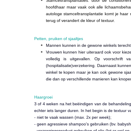
Stamceltransplantaties: door de conditioner
hoofdhaar maar vaak ook alle lichaamsbehar
autologe stamceltransplantatie komt je haar n
terug of verandert de kleur of textuur.
Petten, pruiken of sjaaltjes
Mannen kunnen in de gewone winkels terecht 
Vrouwen kunnen hier uiteraard ook voor kiezen
volledig is uitgevallen. Op voorschrift
(hospitalisatie)verzekering. Daarnaast kunn
winkel te kopen maar je kan ook gewone sjaalt
die dan op verschillende manieren kan knopen.
Haargroei
3 of 4 weken na het beëindigen van de behandeling b
echter iets langer duren. In het begin is de textuur
- niet te vaak wassen (max. 2x per week);
- geen agressieve shampoo's gebruiken (bv. babys
- verzorgingsproduct gebruiken of olie (let er wel op