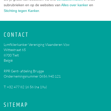
subrubrieken en op de websites van
Alles over kanker
en
Stichting tegen Kanker
.
CONTACT
Lymfklierkanker Vereniging Vlaanderen Vzw
Wittestraat 65
8700
Tielt
België
RPR Gent- afdeling Brugge
Ondernemingsnummer 0656.940.121
T:
+32 477 82 16 56 (na 19u)
SITEMAP