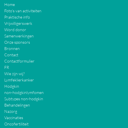
Home
Foto's van activiteiten
Praktische info
Vrijwilligerswerk
Word donor
Samenwerkingen
Onze sponsors
Bronnen
Contact
Contactformulier
FR
Wie zijn wij?
Lymfeklierkanker
Hodgkin
non-hodgkinlymfomen
Subtypes non-hodgkin
Behandelingen
Nazorg
Vaccinaties
Oncofertiliteit