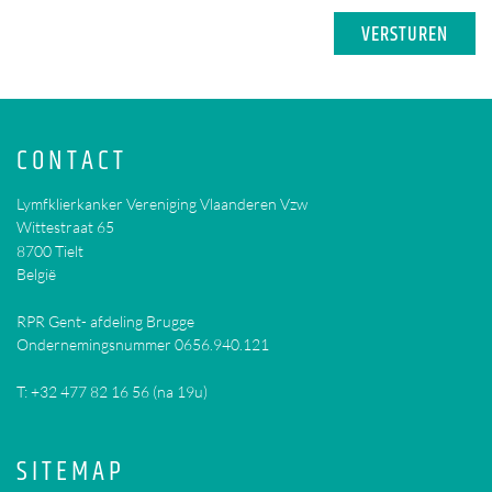
CONTACT
Lymfklierkanker Vereniging Vlaanderen Vzw
Wittestraat 65
8700
Tielt
België
RPR Gent- afdeling Brugge
Ondernemingsnummer 0656.940.121
T:
+32 477 82 16 56 (na 19u)
SITEMAP