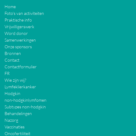
Home
Foto's van activiteiten
Praktische info
Vrijwilligerswerk
Word donor
Samenwerkingen
Onze sponsors
Bronnen
Contact
Contactformulier
FR
Wie zijn wij?
Lymfeklierkanker
Hodgkin
non-hodgkinlymfomen
Subtypes non-hodgkin
Behandelingen
Nazorg
Vaccinaties
Oncofertiliteit